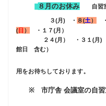
８月の
お休み
自習
３(月) ・
８(
土
）
・
(
日
）
・１７(月）
２４(月） ・３
館日 含む）
用をお待ちしております。
※ 市庁舎 会議室の自