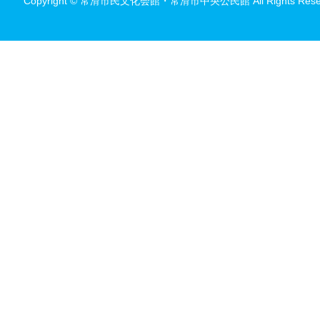
Copyright © 常滑市民文化会館・常滑市中央公民館 All Rights Reser