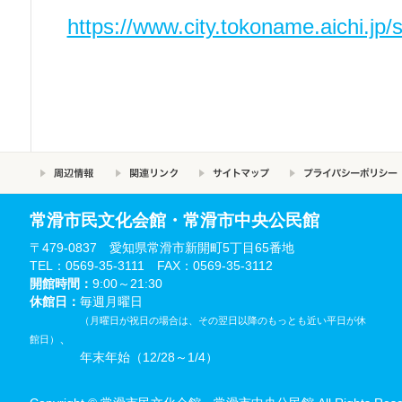
https://www.city.tokoname.aichi.jp
常滑市民文化会館・常滑市中央公民館
〒479-0837 愛知県常滑市新開町5丁目65番地
TEL：0569-35-3111 FAX：0569-35-3112
開館時間：
9:00～21:30
休館日：
毎週月曜日
（月曜日が祝日の場合は、その翌日以降のもっとも近い平日が休
、
館日）
年末年始（12/28～1/4）