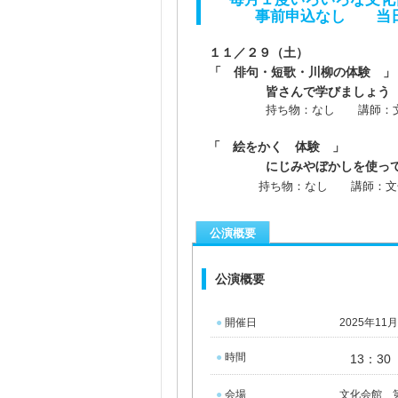
事前申込なし 当日
１１／２９（土）
「 俳句・短歌・川柳の体験 」
皆さんで学びましょう
持ち物：なし 講師：文化
「 絵をかく 体験 」
にじみやぼかしを使っ
持ち物：なし 講師：文
公演概要
公演概要
●
開催日
2025年11
●
時間
13：3
●
会場
文化会館 