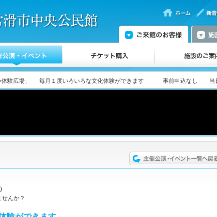
あい体験広場」 毎月１度いろいろな文化体験ができます 事前申込なし 当
土）
ませんか？
体験ができます