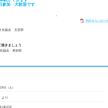
参加 大歓迎です
PDFダウンロー
協会 文芸部
て描きましょう
化協会 美術部
月29日（土）
0 より
第1展示室