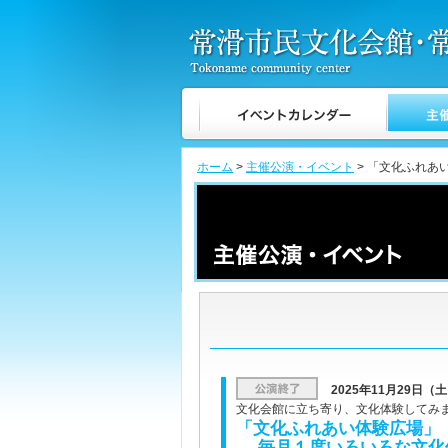
ホーム
>
主催公演・イベント
> 「文化ふれ
2025年11月29日（
文化会館に立ち寄り、文化体験してみ
「文化ふれあい体験広場」
毎月１度いろいろな文化