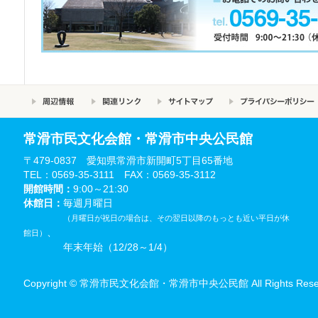
常滑市民文化会館・常滑市中央公民館
〒479-0837 愛知県常滑市新開町5丁目65番地
TEL：0569-35-3111 FAX：0569-35-3112
開館時間：
9:00～21:30
休館日：
毎週月曜日
（月曜日が祝日の場合は、その翌日以降のもっとも近い平日が休
、
館日）
年末年始（12/28～1/4）
Copyright © 常滑市民文化会館・常滑市中央公民館 All Rights Reser