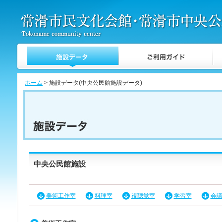
ホーム
> 施設データ(中央公民館施設データ)
中央公民館施設
美術工作室
料理室
視聴覚室
学習室
会